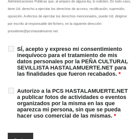
Administraciones Públicas que, al amparo de alguna ley, lo soliciten. En todo caso,
tiene Ud. derecho a ejercitar los derechos de acceso, rectificación, supresión,
oposición. A efectos de ejercitar los derechos mencionados, puede Ud. dirigirse
por escrito al responsable del fichero, en la siguiente dirección:
presidente@pcshastalmuerte.net.
SÍ, acepto y expreso mi consentimiento
inequívoco para el tratamiento de mis
datos personales por la PEÑA CULTURAL
SEVILLISTA HASTALAMUERTE.NET para
las finalidades que fueron recabados.
*
Autorizo a la PCS HASTALAMUERTE.NET
a publicar fotos de actividades o eventos
organizados por la misma en las que
aparezca mi persona, sin que se pueda
hacer uso comercial de las mismas.
*