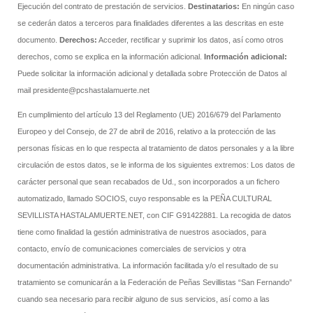
Ejecución del contrato de prestación de servicios.
Destinatarios:
En ningún caso
se cederán datos a terceros para finalidades diferentes a las descritas en este
documento.
Derechos:
Acceder, rectificar y suprimir los datos, así como otros
derechos, como se explica en la información adicional.
Información adicional:
Puede solicitar la información adicional y detallada sobre Protección de Datos al
mail presidente@pcshastalamuerte.net
En cumplimiento del artículo 13 del Reglamento (UE) 2016/679 del Parlamento
Europeo y del Consejo, de 27 de abril de 2016, relativo a la protección de las
personas físicas en lo que respecta al tratamiento de datos personales y a la libre
circulación de estos datos, se le informa de los siguientes extremos: Los datos de
carácter personal que sean recabados de Ud., son incorporados a un fichero
automatizado, llamado SOCIOS, cuyo responsable es la PEÑA CULTURAL
SEVILLISTA HASTALAMUERTE.NET, con CIF G91422881. La recogida de datos
tiene como finalidad la gestión administrativa de nuestros asociados, para
contacto, envío de comunicaciones comerciales de servicios y otra
documentación administrativa. La información facilitada y/o el resultado de su
tratamiento se comunicarán a la Federación de Peñas Sevillistas “San Fernando”
cuando sea necesario para recibir alguno de sus servicios, así como a las