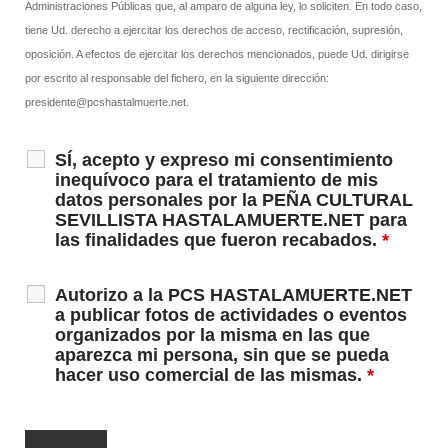
Administraciones Públicas que, al amparo de alguna ley, lo soliciten. En todo caso,
tiene Ud. derecho a ejercitar los derechos de acceso, rectificación, supresión,
oposición. A efectos de ejercitar los derechos mencionados, puede Ud. dirigirse
por escrito al responsable del fichero, en la siguiente dirección:
presidente@pcshastalmuerte.net.
SÍ, acepto y expreso mi consentimiento
inequívoco para el tratamiento de mis
datos personales por la PEÑA CULTURAL
SEVILLISTA HASTALAMUERTE.NET para
las finalidades que fueron recabados.
*
Autorizo a la PCS HASTALAMUERTE.NET
a publicar fotos de actividades o eventos
organizados por la misma en las que
aparezca mi persona, sin que se pueda
hacer uso comercial de las mismas.
*