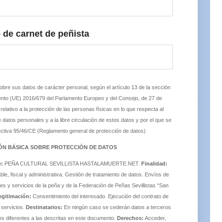
de carnet de peñista
obre sus datos de carácter personal, según el artículo 13 de la sección
nto (UE) 2016/679 del Parlamento Europeo y del Consejo, de 27 de
 relativo a la protección de las personas físicas en lo que respecta al
 datos personales y a la libre circulación de estos datos y por el que se
ectiva 95/46/CE (Reglamento general de protección de datos)
ÓN BÁSICA SOBRE PROTECCIÓN DE DATOS
:
PEÑA CULTURAL SEVILLISTA HASTALAMUERTE.NET.
Finalidad:
ble, fiscal y administrativa. Gestión de tratamiento de datos. Envíos de
s y servicios de la peña y de la Federación de Peñas Sevillistas “San
egitimación:
Consentimiento del interesado. Ejecución del contrato de
 servicios.
Destinatarios:
En ningún caso se cederán datos a terceros
des diferentes a las descritas en este documento.
Derechos:
Acceder,