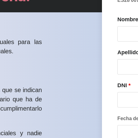
ES28 007
Nombr
uales para las
ales.
Apellid
DNI
*
 que se indican
lario que ha de
 cumplimentarlo
Fecha d
ciales y nadie