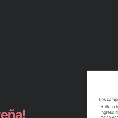
Los camp
Rellena t
Peña!
ingreso 