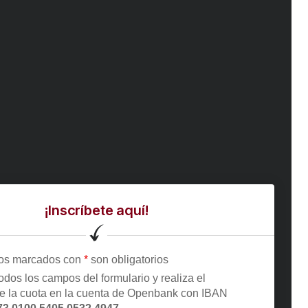
¡Inscríbete aquí!
os marcados con
*
son obligatorios
odos los campos del formulario y realiza el
de la cuota en la cuenta de Openbank con IBAN