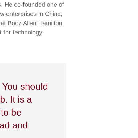
s. He co-founded one of
ew enterprises in China,
at Booz Allen Hamilton,
 for technology-
. You should
. It is a
 to be
ead and