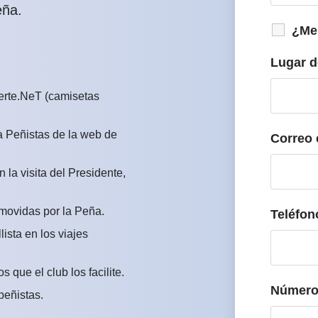
eña.
¿Me
Lugar d
erte.NeT (camisetas
 Peñistas de la web de
Correo 
 la visita del Presidente,
omovidas por la Peña.
Teléfon
ista en los viajes
 que el club los facilite.
Número 
peñistas.