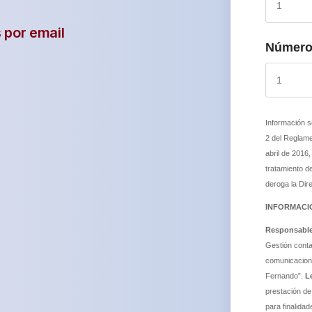
 por email
Número 
Información s
2 del Reglame
abril de 2016,
tratamiento de
deroga la Dir
INFORMACI
Responsable
Gestión conta
comunicacione
Fernando”.
L
prestación de
para finalida