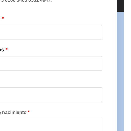
3 0100 5405 0532 4947
.
e
*
os
*
e nacimiento
*