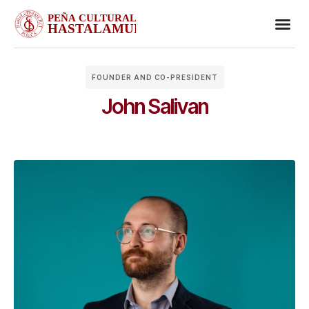
Business
Case stu
Client S
FOUNDER AND CO-PRESIDENT
John Salivan