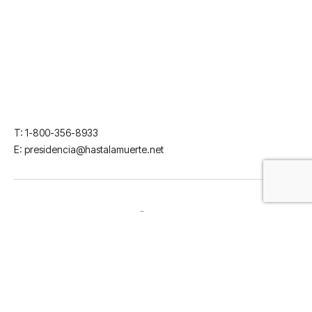
T: 1-800-356-8933
E: presidencia@hastalamuerte.net
X / Twitter
Facebook
© 2026 HastaLaMuerte.NeT. Todos los derechos reservados.
Terms & Conditions
Privacy Policy