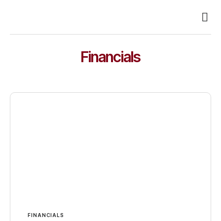
Busin
Case 
Clien
Financials
FINANCIALS