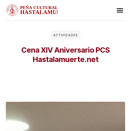
Business
Case stu
Client S
ACTIVIDADES
Cena XIV Aniversario PCS
Hastalamuerte.net